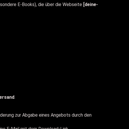
besondere E-Books), die über die Webseite
[deine-
Versand
.
orderung zur Abgabe eines Angebots durch den
ine E-Mail mit dem Download-Link.