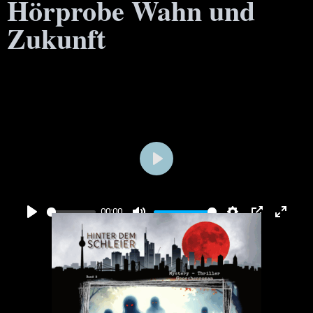
Hörprobe Wahn und
Zukunft
Play
00:00
Play
Mute
Settings
PIP
Enter 