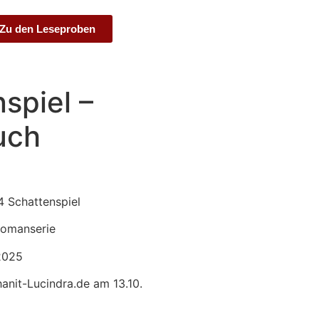
Zu den Leseproben
spiel –
uch
4 Schattenspiel
romanserie
2025
hanit-Lucindra.de am 13.10.