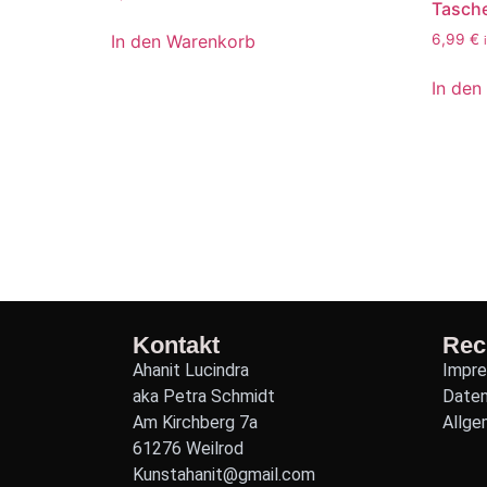
Tasch
In den Warenkorb
6,99
€
In den
Kontakt
Rec
Ahanit Lucindra
Impr
aka Petra Schmidt
Date
Am Kirchberg 7a
Allge
61276 Weilrod
Kunstahanit@gmail.com