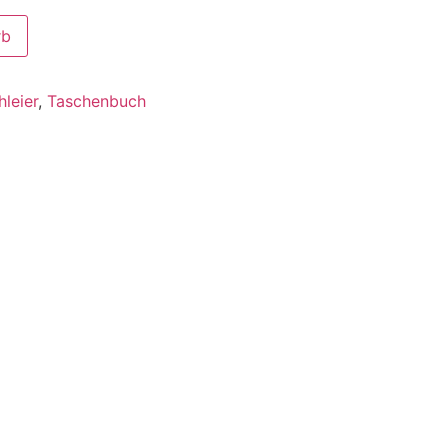
rb
leier
,
Taschenbuch