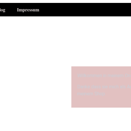
log
Impressum
Willkommen in meinem On
Danke dass sie mich als A
meinem Shop.