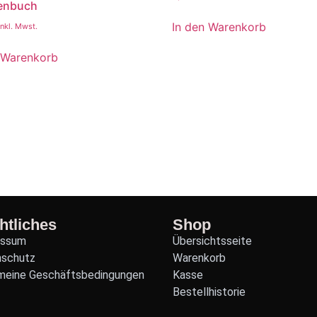
enbuch
In den Warenkorb
inkl. Mwst.
 Warenkorb
htliches
Shop
essum
Übersichtsseite
nschutz
Warenkorb
meine Geschäftsbedingungen
Kasse
Bestellhistorie