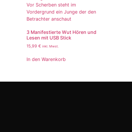
3 Manifestierte Wut Hören und
Lesen mit USB Stick
15,99
€
inkl. Mwst.
In den Warenkorb