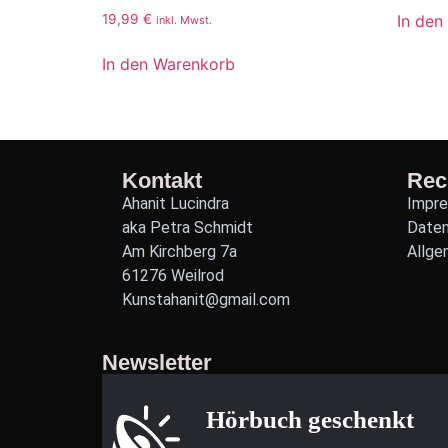
In den
19,99
€
inkl. Mwst.
In den Warenkorb
Kontakt
Rec
Ahanit Lucindra
Impr
aka Petra Schmidt
Date
Am Kirchberg 7a
Allge
61276 Weilrod
Kunstahanit@gmail.com
Newsletter
Hörbuch geschenkt