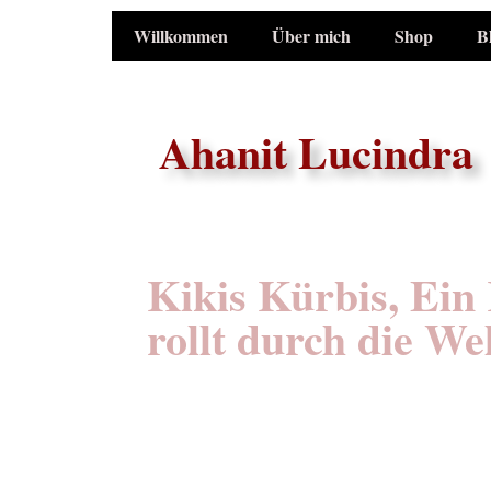
Willkommen
Über mich
Shop
B
Ahanit Lucindra
Kikis Kürbis, Ein
rollt durch die We