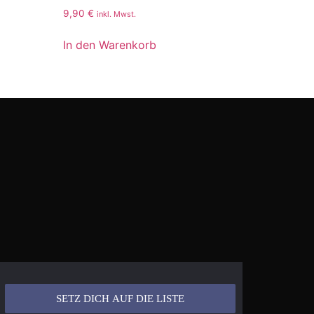
9,90
€
inkl. Mwst.
In den Warenkorb