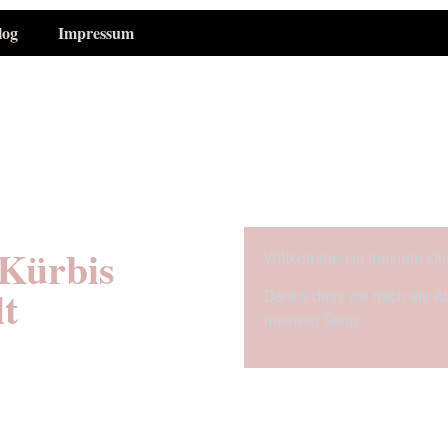
log
Impressum
 Kürbis
Willkommen in meinem On
lt
Danke dass sie mich als A
meinem Shop.